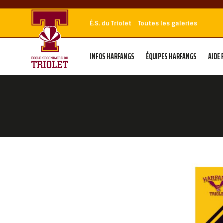
É.S. du Triolet
Toutes les galeries
INFOS HARFANGS
ÉQUIPES HARFANGS
AIDE 