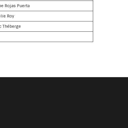
pe Rojas Puerta
lie Roy
c Théberge